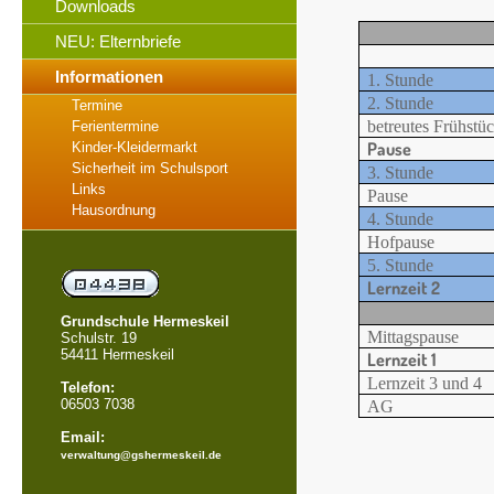
Downloads
NEU: Elternbriefe
Informationen
1. Stunde
2. Stunde
Termine
betreutes Frühstü
Ferientermine
Pause
Kinder-Kleidermarkt
Sicherheit im Schulsport
3. Stunde
Links
Pause
Hausordnung
4. Stunde
Hofpause
5. Stunde
Lernzeit 2
Grundschule Hermeskeil
Mittagspause
Schulstr. 19
54411 Hermeskeil
Lernzeit 1
Lernzeit 3 und 4
Telefon:
06503 7038
AG
Email:
verwaltung@gshermeskeil.de